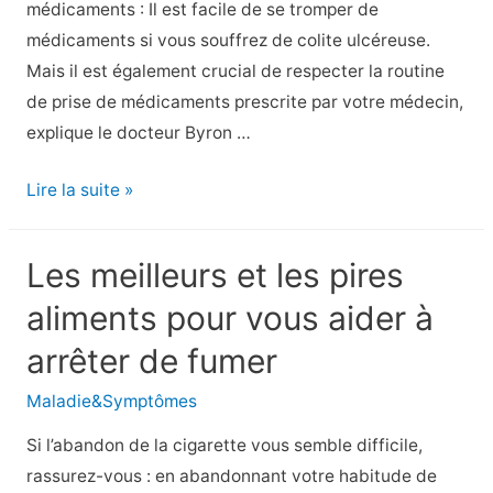
médicaments : Il est facile de se tromper de
type
médicaments si vous souffrez de colite ulcéreuse.
2
Mais il est également crucial de respecter la routine
de prise de médicaments prescrite par votre médecin,
explique le docteur Byron …
7
Lire la suite »
Erreurs
de
Les meilleurs et les pires
médicaments
aliments pour vous aider à
contre
la
arrêter de fumer
colite
Maladie&Symptômes
ulcéreuse
que
Si l’abandon de la cigarette vous semble difficile,
vous
rassurez-vous : en abandonnant votre habitude de