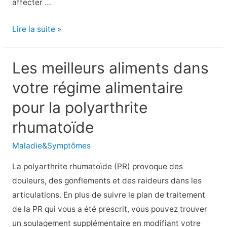
affecter …
6
Lire la suite »
aliments
qui
Les meilleurs aliments dans
peuvent
votre régime alimentaire
aggraver
la
pour la polyarthrite
polyarthrite
rhumatoïde
rhumatoïde
Maladie&Symptômes
La polyarthrite rhumatoïde (PR) provoque des
douleurs, des gonflements et des raideurs dans les
articulations. En plus de suivre le plan de traitement
de la PR qui vous a été prescrit, vous pouvez trouver
un soulagement supplémentaire en modifiant votre