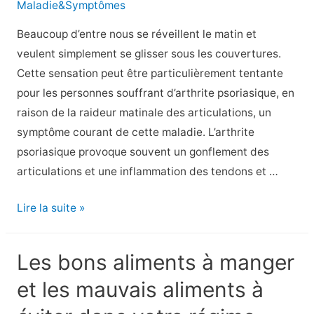
Maladie&Symptômes
que
votre
Beaucoup d’entre nous se réveillent le matin et
médecin
veulent simplement se glisser sous les couvertures.
veut
Cette sensation peut être particulièrement tentante
que
pour les personnes souffrant d’arthrite psoriasique, en
vous
raison de la raideur matinale des articulations, un
fassiez
symptôme courant de cette maladie. L’arthrite
psoriasique provoque souvent un gonflement des
articulations et une inflammation des tendons et …
7
Lire la suite »
façons
de
Les bons aliments à manger
soulager
et les mauvais aliments à
la
raideur