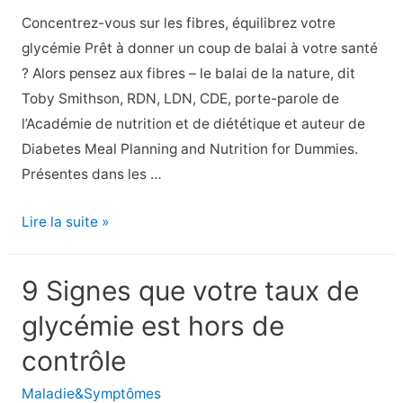
connaître
Concentrez-vous sur les fibres, équilibrez votre
(photos)
glycémie Prêt à donner un coup de balai à votre santé
? Alors pensez aux fibres – le balai de la nature, dit
Toby Smithson, RDN, LDN, CDE, porte-parole de
l’Académie de nutrition et de diététique et auteur de
Diabetes Meal Planning and Nutrition for Dummies.
Présentes dans les …
10
Lire la suite »
aliments
riches
9 Signes que votre taux de
en
glycémie est hors de
fibres
pour
contrôle
votre
Maladie&Symptômes
régime