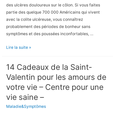
votre
des ulcères douloureux sur le côlon. Si vous faites
liste
partie des quelque 700 000 Américains qui vivent
avec la colite ulcéreuse, vous connaîtrez
probablement des périodes de bonheur sans
symptômes et des poussées inconfortables, …
10
Lire la suite »
choses
à
14 Cadeaux de la Saint-
faire
Valentin pour les amours de
et
à
votre vie – Centre pour une
ne
vie saine –
pas
faire
Maladie&Symptômes
pour