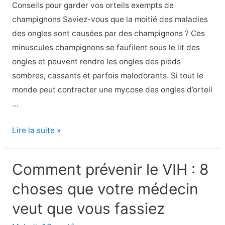
de
Conseils pour garder vos orteils exempts de
type
champignons Saviez-vous que la moitié des maladies
2
des ongles sont causées par des champignons ? Ces
minuscules champignons se faufilent sous le lit des
ongles et peuvent rendre les ongles des pieds
sombres, cassants et parfois malodorants. Si tout le
monde peut contracter une mycose des ongles d’orteil
…
8
Lire la suite »
facteurs
de
Comment prévenir le VIH : 8
risque
choses que votre médecin
d’infection
fongique
veut que vous fassiez
des