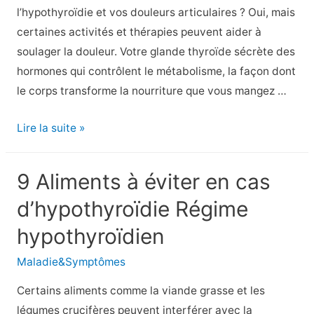
arrêter
l’hypothyroïdie et vos douleurs articulaires ? Oui, mais
de
certaines activités et thérapies peuvent aider à
fumer
soulager la douleur. Votre glande thyroïde sécrète des
hormones qui contrôlent le métabolisme, la façon dont
le corps transforme la nourriture que vous mangez …
8
Lire la suite »
conseils
pour
9 Aliments à éviter en cas
réduire
d’hypothyroïdie Régime
les
douleurs
hypothyroïdien
articulaires
Maladie&Symptômes
dues
à
Certains aliments comme la viande grasse et les
l’hypothyroïdie
légumes crucifères peuvent interférer avec la