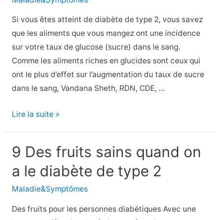
après
avoir
Si vous êtes atteint de diabète de type 2, vous savez
mangé
que les aliments que vous mangez ont une incidence
sur votre taux de glucose (sucre) dans le sang.
Comme les aliments riches en glucides sont ceux qui
ont le plus d’effet sur l’augmentation du taux de sucre
dans le sang, Vandana Sheth, RDN, CDE, …
Combien
Lire la suite »
y
a-
9 Des fruits sains quand on
t-
a le diabète de type 2
il
de
Maladie&Symptômes
glucides
Des fruits pour les personnes diabétiques Avec une
dans