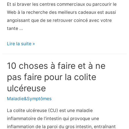
Et si braver les centres commerciaux ou parcourir le
Web à la recherche des meilleurs cadeaux est aussi
angoissant que de se retrouver coincé avec votre
tante …
40
Lire la suite »
cadeaux
de
10 choses à faire et à ne
vacances
pas faire pour la colite
sains
pour
ulcéreuse
tous
Maladie&Symptômes
ceux
qui
La colite ulcéreuse (CU) est une maladie
figurent
inflammatoire de l’intestin qui provoque une
sur
inflammation de la paroi du gros intestin, entraînant