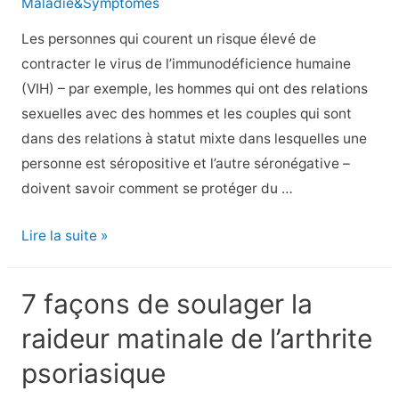
Maladie&Symptômes
ongles
d’orteil
Les personnes qui courent un risque élevé de
contracter le virus de l’immunodéficience humaine
(VIH) – par exemple, les hommes qui ont des relations
sexuelles avec des hommes et les couples qui sont
dans des relations à statut mixte dans lesquelles une
personne est séropositive et l’autre séronégative –
doivent savoir comment se protéger du …
Comment
Lire la suite »
prévenir
le
7 façons de soulager la
VIH
raideur matinale de l’arthrite
:
8
psoriasique
choses