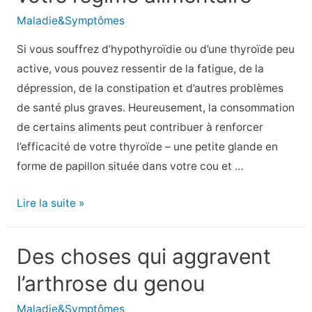
la
Maladie&Symptômes
douleur
dans
Si vous souffrez d’hypothyroïdie ou d’une thyroïde peu
l’arthrose
active, vous pouvez ressentir de la fatigue, de la
du
dépression, de la constipation et d’autres problèmes
genou
de santé plus graves. Heureusement, la consommation
de certains aliments peut contribuer à renforcer
l’efficacité de votre thyroïde – une petite glande en
forme de papillon située dans votre cou et …
7
Lire la suite »
Aliments
favorables
Des choses qui aggravent
à
l’arthrose du genou
l’hypothyroïdie
à
Maladie&Symptômes