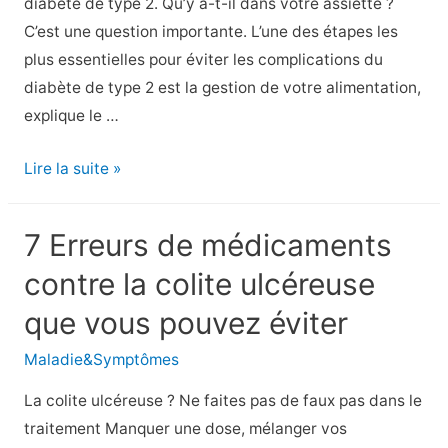
diabète de type 2. Qu’y a-t-il dans votre assiette ?
C’est une question importante. L’une des étapes les
plus essentielles pour éviter les complications du
diabète de type 2 est la gestion de votre alimentation,
explique le …
12
Lire la suite »
aliments
à
7 Erreurs de médicaments
éviter
contre la colite ulcéreuse
si
vous
que vous pouvez éviter
êtes
Maladie&Symptômes
atteint
de
La colite ulcéreuse ? Ne faites pas de faux pas dans le
diabète
traitement Manquer une dose, mélanger vos
de