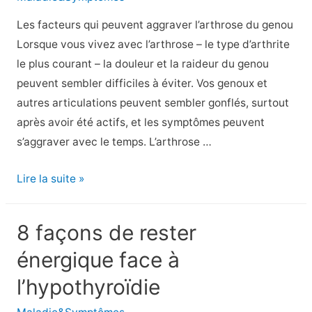
ajouter
Les facteurs qui peuvent aggraver l’arthrose du genou
à
Lorsque vous vivez avec l’arthrose – le type d’arthrite
votre
le plus courant – la douleur et la raideur du genou
régime
peuvent sembler difficiles à éviter. Vos genoux et
alimentaire
autres articulations peuvent sembler gonflés, surtout
après avoir été actifs, et les symptômes peuvent
s’aggraver avec le temps. L’arthrose …
Des
Lire la suite »
choses
qui
8 façons de rester
aggravent
énergique face à
l’arthrose
du
l’hypothyroïdie
genou