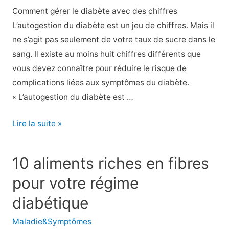
en
Comment gérer le diabète avec des chiffres
flèche
L’autogestion du diabète est un jeu de chiffres. Mais il
ne s’agit pas seulement de votre taux de sucre dans le
sang. Il existe au moins huit chiffres différents que
vous devez connaître pour réduire le risque de
complications liées aux symptômes du diabète.
« L’autogestion du diabète est …
8
Lire la suite »
chiffres
sur
10 aliments riches en fibres
le
pour votre régime
diabète
que
diabétique
vous
Maladie&Symptômes
devez