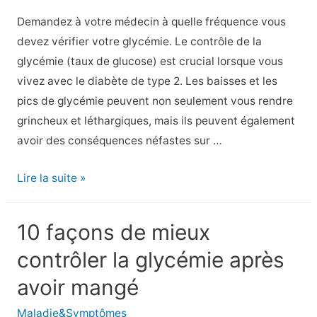
diabétique
Demandez à votre médecin à quelle fréquence vous
devez vérifier votre glycémie. Le contrôle de la
glycémie (taux de glucose) est crucial lorsque vous
vivez avec le diabète de type 2. Les baisses et les
pics de glycémie peuvent non seulement vous rendre
grincheux et léthargiques, mais ils peuvent également
avoir des conséquences néfastes sur …
9
Lire la suite »
Signes
que
10 façons de mieux
votre
contrôler la glycémie après
taux
de
avoir mangé
glycémie
Maladie&Symptômes
est