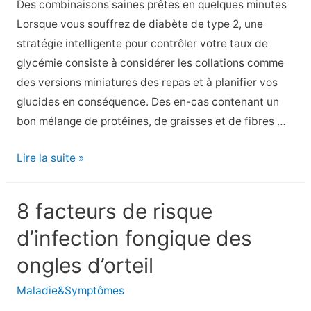
Des combinaisons saines prêtes en quelques minutes
l’hypothyroïdie
Lorsque vous souffrez de diabète de type 2, une
stratégie intelligente pour contrôler votre taux de
glycémie consiste à considérer les collations comme
des versions miniatures des repas et à planifier vos
glucides en conséquence. Des en-cas contenant un
bon mélange de protéines, de graisses et de fibres …
Les
Lire la suite »
10
meilleurs
8 facteurs de risque
en-
d’infection fongique des
cas
pour
ongles d’orteil
le
Maladie&Symptômes
diabète