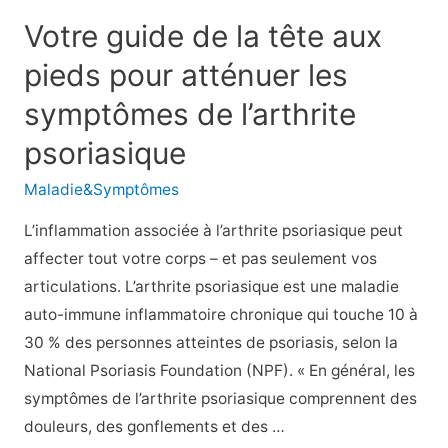
aliments
Votre guide de la tête aux
à
pieds pour atténuer les
manger
et
symptômes de l’arthrite
les
psoriasique
mauvais
aliments
Maladie&Symptômes
à
L’inflammation associée à l’arthrite psoriasique peut
éviter
affecter tout votre corps – et pas seulement vos
dans
articulations. L’arthrite psoriasique est une maladie
votre
auto-immune inflammatoire chronique qui touche 10 à
régime
30 % des personnes atteintes de psoriasis, selon la
alimentaire
National Psoriasis Foundation (NPF). « En général, les
pour
symptômes de l’arthrite psoriasique comprennent des
l’arthrite
douleurs, des gonflements et des …
psoriasique