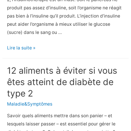
de
produit pas assez d’insuline, soit l’organisme ne réagit
type
pas bien à l’insuline qu’il produit. L’injection d’insuline
2
peut aider l’organisme à mieux utiliser le glucose
(sucre) dans le sang ou …
10
Lire la suite »
façons
de
12 aliments à éviter si vous
saboter
êtes atteint de diabète de
votre
insulinothérapie
type 2
Maladie&Symptômes
Savoir quels aliments mettre dans son panier – et
lesquels laisser passer – est essentiel pour gérer le