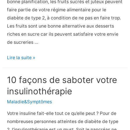
bonne planification, les fruits sucrés et juteux peuvent
ce
faire partie de votre régime alimentaire pour le
produit
diabète de type 2, à condition de ne pas en faire trop.
?
Les fruits sont une bonne alternative aux desserts
Un
riches en sucre car ils peuvent satisfaire votre envie
antidote
de sucreries …
au
diabète
9
Lire la suite »
Des
fruits
10 façons de saboter votre
sains
insulinothérapie
quand
on
Maladie&Symptômes
a
Votre insuline fait-elle tout ce qu’elle peut ? Pour de
le
nombreuses personnes atteintes de diabète de type
diabète
2, l’insulinothérapie est un must. Soit le pancréas ne