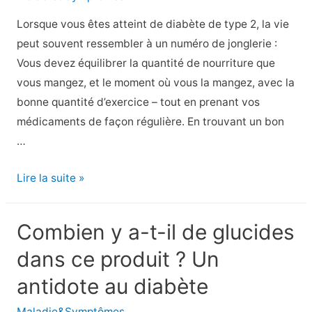
hors
Lorsque vous êtes atteint de diabète de type 2, la vie
de
peut souvent ressembler à un numéro de jonglerie :
contrôle
Vous devez équilibrer la quantité de nourriture que
vous mangez, et le moment où vous la mangez, avec la
bonne quantité d’exercice – tout en prenant vos
médicaments de façon régulière. En trouvant un bon
…
10
Lire la suite »
façons
de
Combien y a-t-il de glucides
mieux
dans ce produit ? Un
contrôler
la
antidote au diabète
glycémie
Maladie&Symptômes