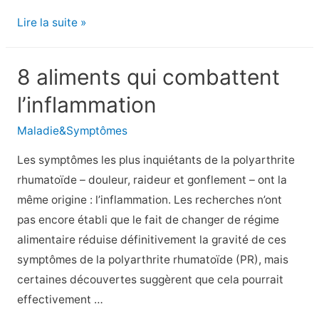
Votre
Lire la suite »
guide
de
8 aliments qui combattent
la
l’inflammation
tête
aux
Maladie&Symptômes
pieds
Les symptômes les plus inquiétants de la polyarthrite
pour
rhumatoïde – douleur, raideur et gonflement – ont la
atténuer
même origine : l’inflammation. Les recherches n’ont
les
pas encore établi que le fait de changer de régime
symptômes
alimentaire réduise définitivement la gravité de ces
de
symptômes de la polyarthrite rhumatoïde (PR), mais
l’arthrite
certaines découvertes suggèrent que cela pourrait
psoriasique
effectivement …