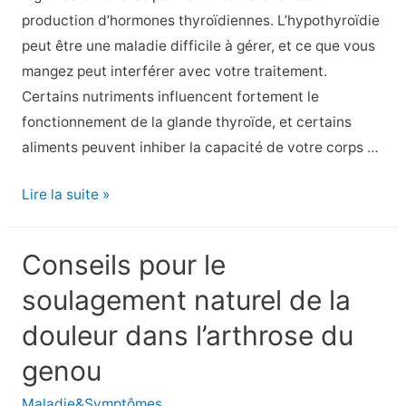
production d’hormones thyroïdiennes. L’hypothyroïdie
peut être une maladie difficile à gérer, et ce que vous
mangez peut interférer avec votre traitement.
Certains nutriments influencent fortement le
fonctionnement de la glande thyroïde, et certains
aliments peuvent inhiber la capacité de votre corps …
9
Lire la suite »
Aliments
à
Conseils pour le
éviter
soulagement naturel de la
en
cas
douleur dans l’arthrose du
d’hypothyroïdie
genou
Régime
hypothyroïdien
Maladie&Symptômes