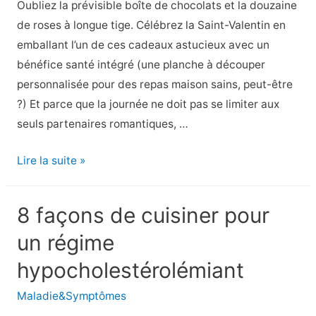
Oubliez la prévisible boîte de chocolats et la douzaine
la
de roses à longue tige. Célébrez la Saint-Valentin en
colite
emballant l’un de ces cadeaux astucieux avec un
ulcéreuse
bénéfice santé intégré (une planche à découper
personnalisée pour des repas maison sains, peut-être
?) Et parce que la journée ne doit pas se limiter aux
seuls partenaires romantiques, …
14
Lire la suite »
Cadeaux
de
8 façons de cuisiner pour
la
un régime
Saint-
Valentin
hypocholestérolémiant
pour
Maladie&Symptômes
les