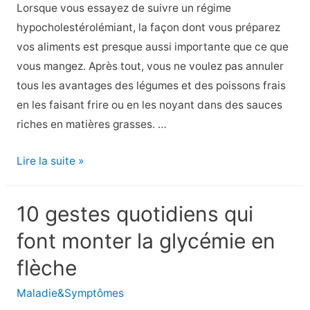
amours
Lorsque vous essayez de suivre un régime
de
hypocholestérolémiant, la façon dont vous préparez
votre
vos aliments est presque aussi importante que ce que
vie
vous mangez. Après tout, vous ne voulez pas annuler
–
tous les avantages des légumes et des poissons frais
Centre
en les faisant frire ou en les noyant dans des sauces
pour
riches en matières grasses. …
une
vie
8
Lire la suite »
saine
façons
–
de
10 gestes quotidiens qui
cuisiner
font monter la glycémie en
pour
un
flèche
régime
Maladie&Symptômes
hypocholestérolémiant