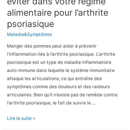
éviter dans votre régime
matinale
alimentaire pour l’arthrite
de
l’arthrite
psoriasique
psoriasique
Maladie&Symptômes
Manger des pommes peut aider à prévenir
l’inflammation liée à l’arthrite psoriasique. L’arthrite
psoriasique est un type de maladie inflammatoire
auto-immune dans laquelle le système immunitaire
attaque les articulations, ce qui entraîne des
symptômes comme des douleurs et des raideurs
articulaires. Bien qu’il n’existe pas de remède contre
l’arthrite psoriasique, le fait de suivre le …
Les
Lire la suite »
bons