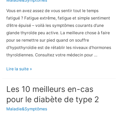
Maladie&Symptômes
Vous en avez assez de vous sentir tout le temps
fatigué ? Fatigue extrême, fatigue et simple sentiment
d’être épuisé – voilà les symptômes courants d’une
glande thyroïde peu active. La meilleure chose à faire
pour se remettre sur pied quand on souffre
d’hypothyroïdie est de rétablir les niveaux d’hormones
thyroïdiennes. Consultez votre médecin pour …
8
Lire la suite »
façons
de
Les 10 meilleurs en-cas
rester
pour le diabète de type 2
énergique
face
Maladie&Symptômes
à