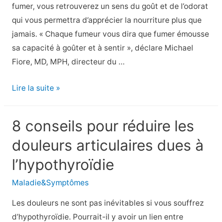
pouvez
fumer, vous retrouverez un sens du goût et de l’odorat
éviter
qui vous permettra d’apprécier la nourriture plus que
jamais. « Chaque fumeur vous dira que fumer émousse
sa capacité à goûter et à sentir », déclare Michael
Fiore, MD, MPH, directeur du …
Les
Lire la suite »
meilleurs
et
8 conseils pour réduire les
les
douleurs articulaires dues à
pires
aliments
l’hypothyroïdie
pour
Maladie&Symptômes
vous
aider
Les douleurs ne sont pas inévitables si vous souffrez
à
d’hypothyroïdie. Pourrait-il y avoir un lien entre