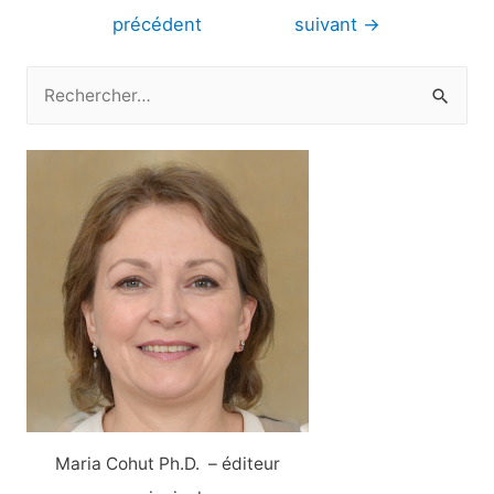
de
précédent
suivant
→
l’article
R
e
c
h
e
r
c
h
e
r
:
Maria Cohut Ph.D. – éditeur