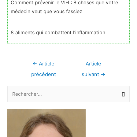
Comment prévenir le VIH : 8 choses que votre
médecin veut que vous fassiez
8 aliments qui combattent l’inflammation
Navigation
←
Article
Article
de
précédent
suivant
→
l’article
R
e
c
h
e