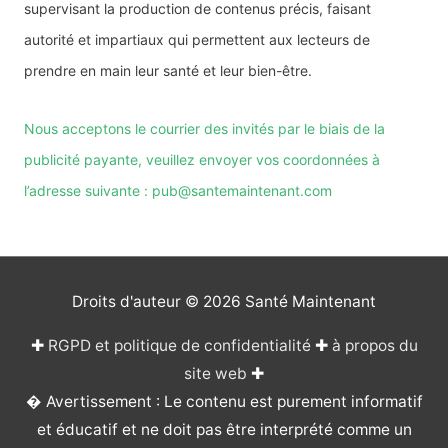
supervisant la production de contenus précis, faisant
autorité et impartiaux qui permettent aux lecteurs de
prendre en main leur santé et leur bien-être.
Nous acceptons le courrier des invités par le biais de la
publicité payante, veuillez envoyer vos coordonnées à
l’adresse suivante : pub@santemaintenant.com
Droits d'auteur © 2026
Santé Maintenant
✚
RGPD et politique de confidentialité
✚
à propos du
site web
✚
� Avertissement : Le contenu est purement informatif
et éducatif et ne doit pas être interprété comme un