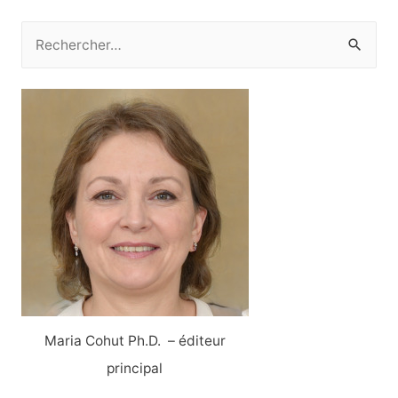
l’article
R
e
c
h
e
r
c
h
e
r
:
Maria Cohut Ph.D. – éditeur
principal