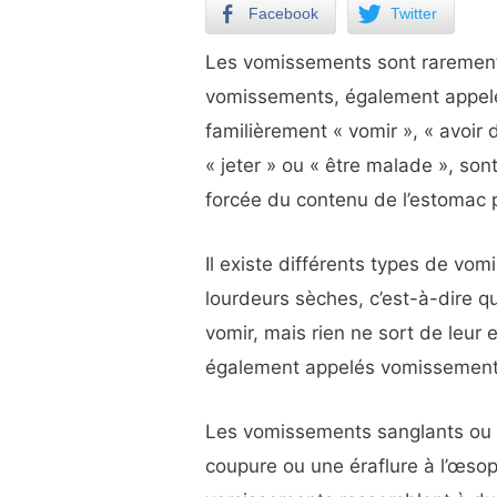
Facebook
Twitter
Les vomissements sont rarement
vomissements, également appelé
familièrement « vomir », « avoir 
« jeter » ou « être malade », son
forcée du contenu de l’estomac p
Il existe différents types de v
lourdeurs sèches, c’est-à-dire q
vomir, mais rien ne sort de leu
également appelés vomissements
Les vomissements sanglants ou 
coupure ou une éraflure à l’œso