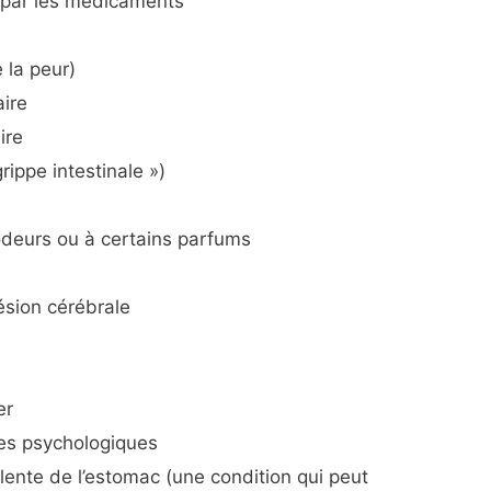
par les médicaments
 la peur)
aire
ire
grippe intestinale »)
odeurs ou à certains parfums
ésion cérébrale
er
ies psychologiques
lente de l’estomac (une condition qui peut