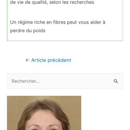
de vie de qualité, selon les recherches
Un régime riche en fibres peut vous aider à
perdre du poids
Navigation
←
Article précédent
de
l’article
R
e
c
h
e
r