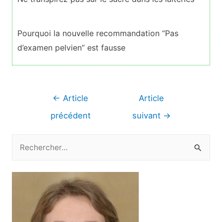
Pourquoi la nouvelle recommandation “Pas
d’examen pelvien” est fausse
Navigation
←
Article
Article
de
précédent
suivant
→
l’article
R
e
c
h
e
r