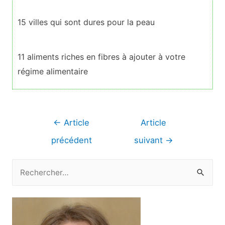
15 villes qui sont dures pour la peau
11 aliments riches en fibres à ajouter à votre
régime alimentaire
Navigation
←
Article
Article
de
précédent
suivant
→
l’article
R
e
c
h