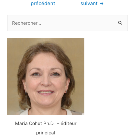
de
précédent
suivant
→
l’article
R
e
c
h
e
r
c
h
e
r
:
Maria Cohut Ph.D. – éditeur
principal