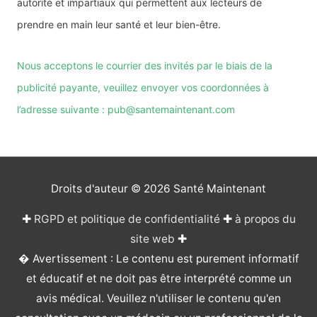
autorité et impartiaux qui permettent aux lecteurs de
prendre en main leur santé et leur bien-être.
Nous acceptons le courrier des invités par le biais de la
publicité payante, veuillez envoyer vos coordonnées à
l’adresse suivante : pub@santemaintenant.com
Droits d'auteur © 2026
Santé Maintenant
✚
RGPD et politique de confidentialité
✚
à propos du
site web
✚
� Avertissement : Le contenu est purement informatif
et éducatif et ne doit pas être interprété comme un
avis médical. Veuillez n'utiliser le contenu qu'en