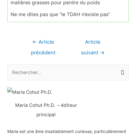
matières grasses pour perdre du poids
Ne me dites pas que “le TDAH n’existe pas”
Navigation
←
Article
Article
de
précédent
suivant
→
l’article
R
e
c
h
Maria Cohut Ph.D. – éditeur
e
principal
r
c
Maria est une âme insatiablement curieuse, particulièrement
h