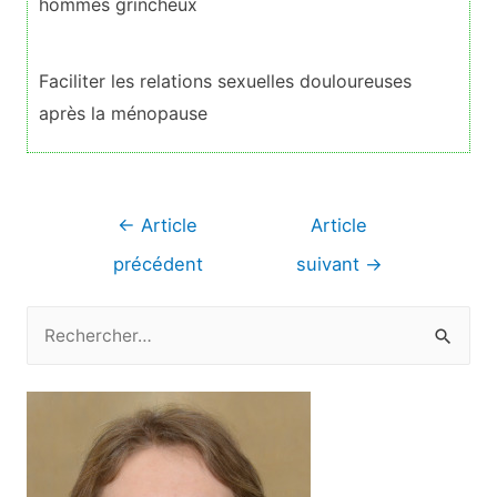
hommes grincheux
Faciliter les relations sexuelles douloureuses
après la ménopause
Navigation
←
Article
Article
de
précédent
suivant
→
l’article
R
e
c
h
e
r