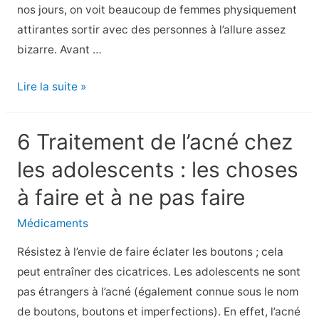
nos jours, on voit beaucoup de femmes physiquement
inquiéter
attirantes sortir avec des personnes à l’allure assez
?
bizarre. Avant …
7
Lire la suite »
traits
bizarres
6 Traitement de l’acné chez
qui
les adolescents : les choses
rendent
les
à faire et à ne pas faire
hommes
Médicaments
attrayants
Résistez à l’envie de faire éclater les boutons ; cela
peut entraîner des cicatrices. Les adolescents ne sont
pas étrangers à l’acné (également connue sous le nom
de boutons, boutons et imperfections). En effet, l’acné