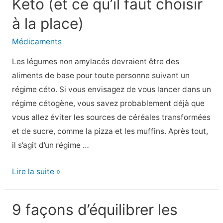
Keto (et ce qu’il faut choisir
la
à la place)
ménopause
et
Médicaments
affinez
Les légumes non amylacés devraient être des
votre
aliments de base pour toute personne suivant un
taille
régime céto. Si vous envisagez de vous lancer dans un
grâce
régime cétogène, vous savez probablement déjà que
à
vous allez éviter les sources de céréales transformées
ces
et de sucre, comme la pizza et les muffins. Après tout,
stratégies
il s’agit d’un régime …
15
Lire la suite »
aliments
que
9 façons d’équilibrer les
vous