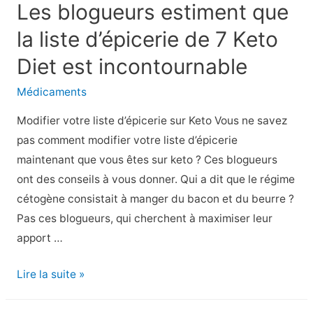
Les blogueurs estiment que
les
la liste d’épicerie de 7 Keto
sautes
d’humeur
Diet est incontournable
de
Médicaments
la
ménopause
Modifier votre liste d’épicerie sur Keto Vous ne savez
–
pas comment modifier votre liste d’épicerie
Centre
maintenant que vous êtes sur keto ? Ces blogueurs
de
ont des conseils à vous donner. Qui a dit que le régime
la
cétogène consistait à manger du bacon et du beurre ?
ménopause
Pas ces blogueurs, qui cherchent à maximiser leur
–
apport …
Les
Lire la suite »
blogueurs
estiment