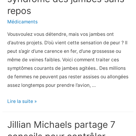
vous
repos
rendent
Médicaments
malades
:
Vousvoulez vous détendre, mais vos jambes ont
Zika
d’autres projets. D’où vient cette sensation de peur ? Il
et
peut s’agir d’une carence en fer, d’une grossesse ou
bien
même de veines faibles. Voici comment traiter ces
plus
symptômes courants de jambes agitées.. Des millions
encore
de femmes ne peuvent pas rester assises ou allongées
assez longtemps pour prendre l’avion, …
8
Lire la suite »
déclencheurs
du
Jillian Michaels partage 7
syndrome
des