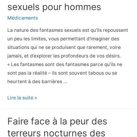
sexuels pour hommes
les
infractions
Médicaments
à
La nature des fantasmes sexuels est qu’ils repoussent
l’hygiène
un peu les limites, vous permettant d’imaginer des
que
situations qui ne se produisent que rarement, voire
les
jamais, et d’explorer les profondeurs de vos désirs.
personnes
« Les fantasmes sont des fantasmes parce qu’ils ne
âgées
sont pas la réalité – ils sont souvent tabous ou se
commettent
heurtent à des barrières …
souvent
Le
Lire la suite »
top
9
Faire face à la peur des
des
terreurs nocturnes des
fantasmes