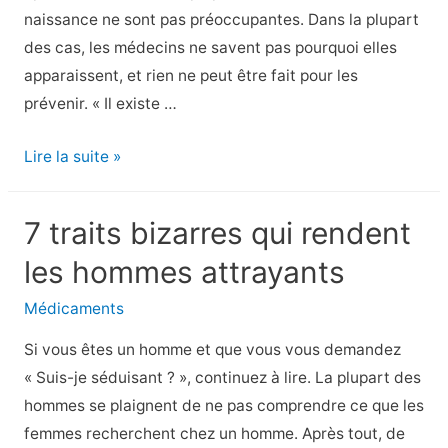
naissance ne sont pas préoccupantes. Dans la plupart
des cas, les médecins ne savent pas pourquoi elles
apparaissent, et rien ne peut être fait pour les
prévenir. « Il existe …
Tache
Lire la suite »
de
naissance
7 traits bizarres qui rendent
sur
les hommes attrayants
le
visage
Médicaments
:
Si vous êtes un homme et que vous vous demandez
Quand
« Suis-je séduisant ? », continuez à lire. La plupart des
faut-
hommes se plaignent de ne pas comprendre ce que les
il
femmes recherchent chez un homme. Après tout, de
s’en