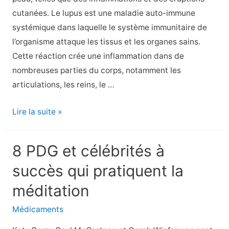
Santé
cutanées. Le lupus est une maladie auto-immune
des
systémique dans laquelle le système immunitaire de
enfants
l’organisme attaque les tissus et les organes sains.
–
Cette réaction crée une inflammation dans de
nombreuses parties du corps, notamment les
articulations, les reins, le …
Comment
Lire la suite »
identifier
les
8 PDG et célébrités à
éruptions
succès qui pratiquent la
et
autres
méditation
symptômes
Médicaments
cutanés
du