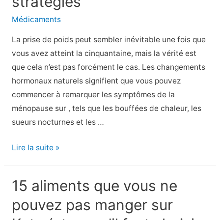
stratégies
régime
Keto
Médicaments
La prise de poids peut sembler inévitable une fois que
vous avez atteint la cinquantaine, mais la vérité est
que cela n’est pas forcément le cas. Les changements
hormonaux naturels signifient que vous pouvez
commencer à remarquer les symptômes de la
ménopause sur , tels que les bouffées de chaleur, les
sueurs nocturnes et les …
Arrêtez
Lire la suite »
la
prise
15 aliments que vous ne
de
pouvez pas manger sur
poids
de