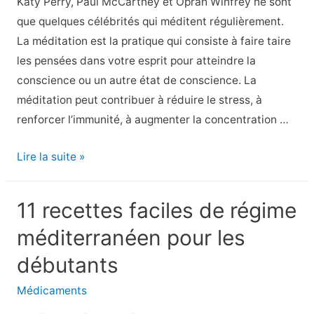
Katy Perry, Paul McCartney et Oprah Winfrey ne sont
lupus
que quelques célébrités qui méditent régulièrement.
La méditation est la pratique qui consiste à faire taire
les pensées dans votre esprit pour atteindre la
conscience ou un autre état de conscience. La
méditation peut contribuer à réduire le stress, à
renforcer l’immunité, à augmenter la concentration …
8
Lire la suite »
PDG
et
11 recettes faciles de régime
célébrités
méditerranéen pour les
à
succès
débutants
qui
Médicaments
pratiquent
la