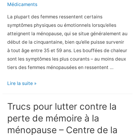
Médicaments
d’un
régime
La plupart des femmes ressentent certains
pour
symptômes physiques ou émotionnels lorsqu’elles
la
atteignent la ménopause, qui se situe généralement au
ménopause
début de la cinquantaine, bien qu’elle puisse survenir
–
à tout âge entre 35 et 59 ans. Les bouffées de chaleur
Centre
sont les symptômes les plus courants – au moins deux
de
tiers des femmes ménopausées en ressentent …
la
ménopause
Des
Lire la suite »
–
symptômes
de
Trucs pour lutter contre la
la
perte de mémoire à la
ménopause
qui
ménopause – Centre de la
peuvent