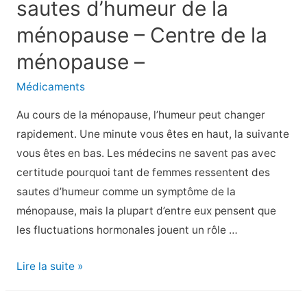
sautes d’humeur de la
ne
pouvez
ménopause – Centre de la
pas
ménopause –
manger
sur
Médicaments
Keto
Au cours de la ménopause, l’humeur peut changer
(et
rapidement. Une minute vous êtes en haut, la suivante
ce
vous êtes en bas. Les médecins ne savent pas avec
qu’il
certitude pourquoi tant de femmes ressentent des
faut
sautes d’humeur comme un symptôme de la
choisir
ménopause, mais la plupart d’entre eux pensent que
à
les fluctuations hormonales jouent un rôle …
la
place)
9
Lire la suite »
façons
d’équilibrer