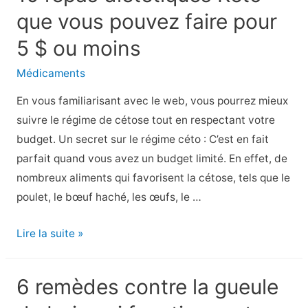
que vous pouvez faire pour
hommes
ne
5 $ ou moins
devraient
Médicaments
jamais
prendre
En vous familiarisant avec le web, vous pourrez mieux
suivre le régime de cétose tout en respectant votre
budget. Un secret sur le régime céto : C’est en fait
parfait quand vous avez un budget limité. En effet, de
nombreux aliments qui favorisent la cétose, tels que le
poulet, le bœuf haché, les œufs, le …
10
Lire la suite »
repas
diététiques
6 remèdes contre la gueule
Keto