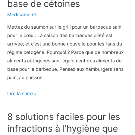
base de cétoines
gueule
de
Médicaments
bois
Mettez du saumon sur le grill pour un barbecue sain
qui
pour le cœur. La saison des barbecues d’été est
fonctionnent
arrivée, et c’est une bonne nouvelle pour les fans du
réellement
régime cétogène. Pourquoi ? Parce que de nombreux
aliments cétogènes sont également des aliments de
base pour le barbecue. Pensez aux hamburgers sans
pain, au poisson …
10
Lire la suite »
recettes
de
8 solutions faciles pour les
barbecue
infractions à l’hygiène que
à