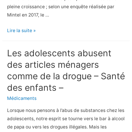
et
pleine croissance ; selon une enquête réalisée par
à
Mintel en 2017, le …
ne
pas
Conseils
Lire la suite »
faire
de
Peter
Les adolescents abusent
Kraus
des articles ménagers
pour
les
comme de la drogue – Santé
soins
des enfants –
de
la
Médicaments
peau
Lorsque nous pensons à l’abus de substances chez les
des
adolescents, notre esprit se tourne vers le bar à alcool
hommes
de papa ou vers les drogues illégales. Mais les