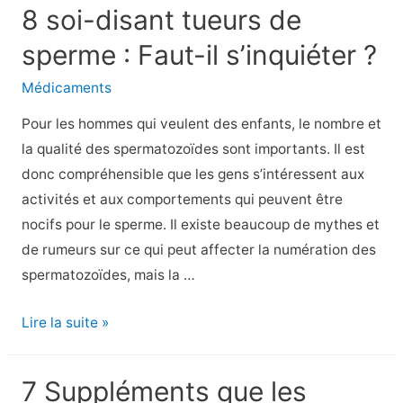
8 soi-disant tueurs de
que
sperme : Faut-il s’inquiéter ?
la
liste
Médicaments
d’épicerie
Pour les hommes qui veulent des enfants, le nombre et
de
la qualité des spermatozoïdes sont importants. Il est
7
donc compréhensible que les gens s’intéressent aux
Keto
activités et aux comportements qui peuvent être
Diet
nocifs pour le sperme. Il existe beaucoup de mythes et
est
de rumeurs sur ce qui peut affecter la numération des
incontournable
spermatozoïdes, mais la …
8
Lire la suite »
soi-
disant
7 Suppléments que les
tueurs