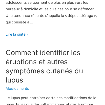
adolescents se tournent de plus en plus vers les
bureaux à domicile et les cuisines pour se défoncer.
Une tendance récente s’appelle le « dépoussiérage »,
qui consiste à …
Les
Lire la suite »
adolescents
abusent
Comment identifier les
des
éruptions et autres
articles
ménagers
symptômes cutanés du
comme
lupus
de
la
Médicaments
drogue
Le lupus peut entraîner certaines modifications de la
–
peau, telles que des inflammations et des éruptions