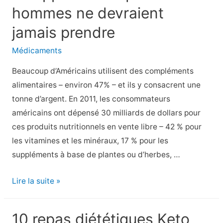
hommes ne devraient
de
sperme
jamais prendre
:
Médicaments
Faut-
il
Beaucoup d’Américains utilisent des compléments
s’inquiéter
alimentaires – environ 47% – et ils y consacrent une
?
tonne d’argent. En 2011, les consommateurs
américains ont dépensé 30 milliards de dollars pour
ces produits nutritionnels en vente libre – 42 % pour
les vitamines et les minéraux, 17 % pour les
suppléments à base de plantes ou d’herbes, …
7
Lire la suite »
Suppléments
que
10 repas diététiques Keto
les