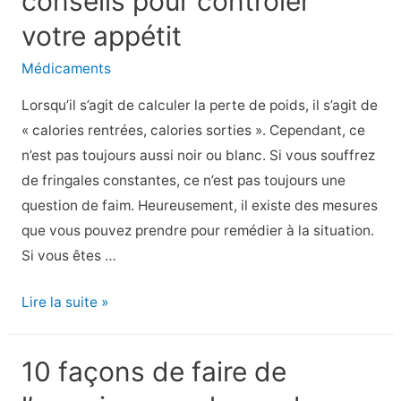
conseils pour contrôler
jambes
votre appétit
sans
Médicaments
repos
Lorsqu’il s’agit de calculer la perte de poids, il s’agit de
« calories rentrées, calories sorties ». Cependant, ce
n’est pas toujours aussi noir ou blanc. Si vous souffrez
de fringales constantes, ce n’est pas toujours une
question de faim. Heureusement, il existe des mesures
que vous pouvez prendre pour remédier à la situation.
Si vous êtes …
Jillian
Lire la suite »
Michaels
partage
10 façons de faire de
7