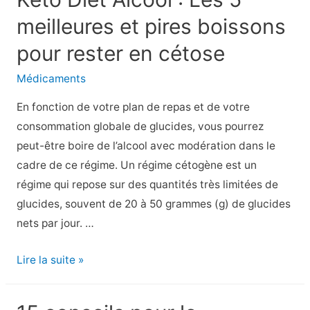
faire
meilleures et pires boissons
de
l’exercice
pour rester en cétose
avec
Médicaments
le
syndrome
En fonction de votre plan de repas et de votre
des
consommation globale de glucides, vous pourrez
jambes
peut-être boire de l’alcool avec modération dans le
sans
cadre de ce régime. Un régime cétogène est un
repos
régime qui repose sur des quantités très limitées de
glucides, souvent de 20 à 50 grammes (g) de glucides
nets par jour. …
Keto
Lire la suite »
Diet
Alcool