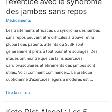
l’exercice avec le syndrome
conseils
pour
des jambes sans repos
contrôler
Médicaments
votre
appétit
Les traitements efficaces du syndrome des jambes
sans repos peuvent être difficiles à trouver et la
plupart des patients atteints du SJSR sont
généralement prêts à tout pour être soulagés. Des
études ont montré que certains exercices
cardiovasculaires et étirements des jambes sont
utiles. Voici comment commencer… La pratique
quotidienne d’exercices légers à modérés est …
10
Lire la suite »
façons
de
Keto Diet Alcool : Les 5