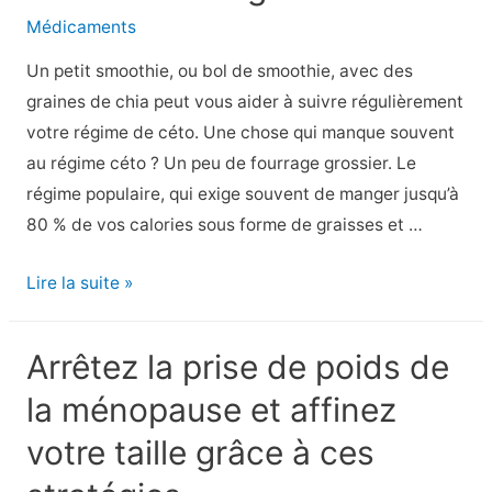
perte
Médicaments
de
Un petit smoothie, ou bol de smoothie, avec des
mémoire
graines de chia peut vous aider à suivre régulièrement
à
votre régime de céto. Une chose qui manque souvent
la
au régime céto ? Un peu de fourrage grossier. Le
ménopause
régime populaire, qui exige souvent de manger jusqu’à
–
80 % de vos calories sous forme de graisses et …
Centre
de
Les
Lire la suite »
la
10
ménopause
meilleures
–
Arrêtez la prise de poids de
sources
la ménopause et affinez
de
fibres
votre taille grâce à ces
au