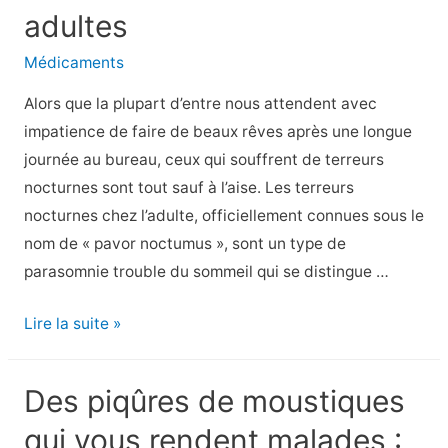
sexuels
adultes
pour
Médicaments
hommes
Alors que la plupart d’entre nous attendent avec
impatience de faire de beaux rêves après une longue
journée au bureau, ceux qui souffrent de terreurs
nocturnes sont tout sauf à l’aise. Les terreurs
nocturnes chez l’adulte, officiellement connues sous le
nom de « pavor noctumus », sont un type de
parasomnie trouble du sommeil qui se distingue …
Faire
Lire la suite »
face
à
Des piqûres de moustiques
la
qui vous rendent malades :
peur