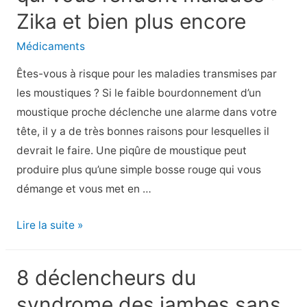
des
Zika et bien plus encore
terreurs
Médicaments
nocturnes
des
Êtes-vous à risque pour les maladies transmises par
adultes
les moustiques ? Si le faible bourdonnement d’un
moustique proche déclenche une alarme dans votre
tête, il y a de très bonnes raisons pour lesquelles il
devrait le faire. Une piqûre de moustique peut
produire plus qu’une simple bosse rouge qui vous
démange et vous met en …
Des
Lire la suite »
piqûres
de
8 déclencheurs du
moustiques
syndrome des jambes sans
qui