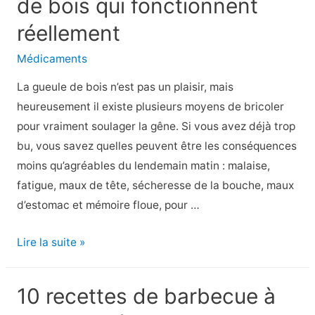
de bois qui fonctionnent
que
vous
réellement
pouvez
Médicaments
faire
pour
La gueule de bois n’est pas un plaisir, mais
5
heureusement il existe plusieurs moyens de bricoler
$
pour vraiment soulager la gêne. Si vous avez déjà trop
ou
bu, vous savez quelles peuvent être les conséquences
moins
moins qu’agréables du lendemain matin : malaise,
fatigue, maux de tête, sécheresse de la bouche, maux
d’estomac et mémoire floue, pour …
6
Lire la suite »
remèdes
contre
10 recettes de barbecue à
la