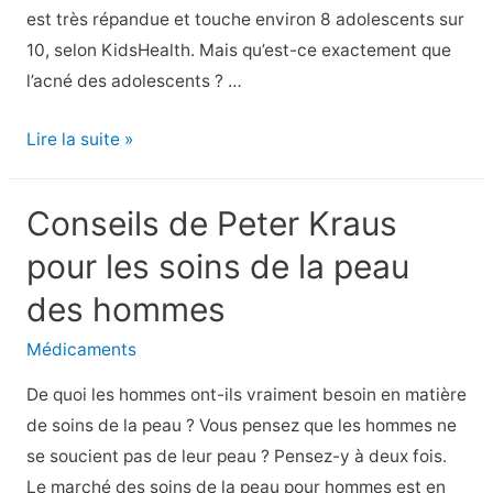
est très répandue et touche environ 8 adolescents sur
10, selon KidsHealth. Mais qu’est-ce exactement que
l’acné des adolescents ? …
6
Lire la suite »
Traitement
de
Conseils de Peter Kraus
l’acné
pour les soins de la peau
chez
les
des hommes
adolescents
Médicaments
:
les
De quoi les hommes ont-ils vraiment besoin en matière
choses
de soins de la peau ? Vous pensez que les hommes ne
à
se soucient pas de leur peau ? Pensez-y à deux fois.
faire
Le marché des soins de la peau pour hommes est en