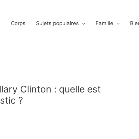
s
Corps
Sujets populaires
Famille
Bie
ary Clinton : quelle est
stic ?